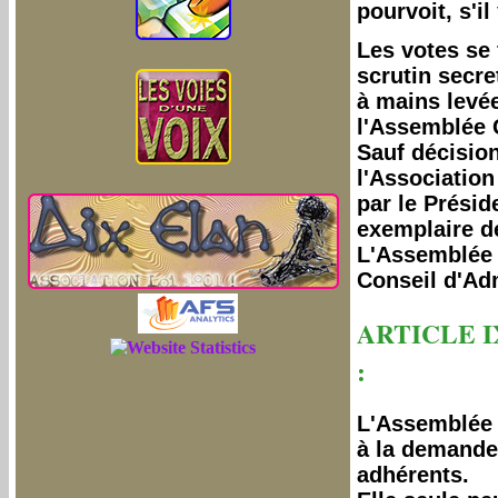
pourvoit, s'i
Les votes se 
scrutin secre
à mains levé
l'Assemblée 
Sauf décisio
l'Association
par le Présid
exemplaire d
L'Assemblée 
Conseil d'Adm
ARTICLE 
:
L'Assemblée 
à la demande
adhérents.