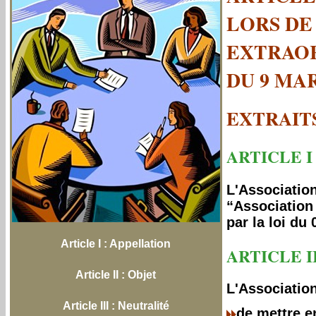
LORS DE
EXTRAOR
DU 9 MAR
EXTRAIT
ARTICLE I
L'Association
“Association
par la loi du 
Article I : Appellation
ARTICLE II
Article II : Objet
L'Association
Article III : Neutralité
de mettre e