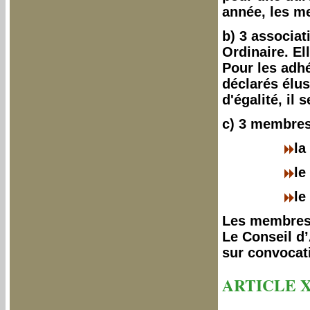
année, les me
b) 3 associa
Ordinaire. El
Pour les adhé
déclarés élus
d'égalité, il 
c) 3 membres 
la
le
le
Les membres 
Le Conseil d’
sur convocat
ARTICLE X