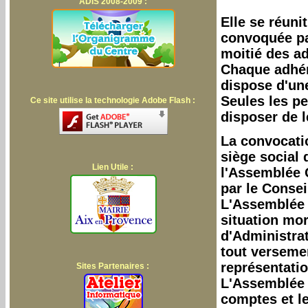
ADIS 2008-2009 :
Elle se réuni
convoquée pa
moitié des a
Chaque adhére
dispose d'un
Seules les p
Ce site utilise la technologie Adobe Flash :
disposer de l
La convocati
siège social 
Lien Utile :
l'Assemblée G
par le Consei
L'Assemblée G
situation mor
d'Administrat
tout versemen
représentati
Sites Partenaires :
L'Assemblée 
comptes et le