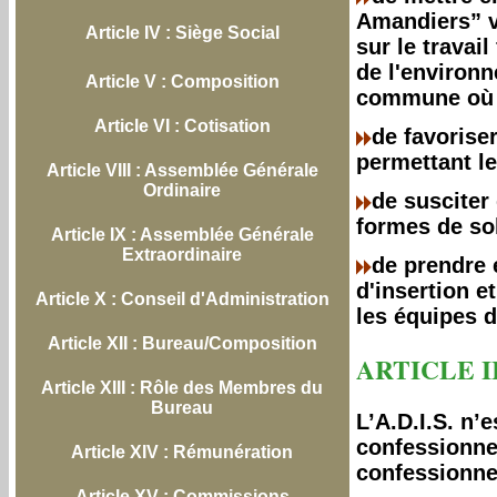
Amandiers” v
Article IV : Siège Social
sur le travai
de l'environn
Article V : Composition
commune où e
Article VI : Cotisation
de favorise
permettant l
Article VIII : Assemblée Générale
Ordinaire
de susciter 
formes de sol
Article IX : Assemblée Générale
Extraordinaire
de prendre 
d'insertion e
Article X : Conseil d'Administration
les équipes d
Article XII : Bureau/Composition
ARTICLE I
Article XIII : Rôle des Membres du
Bureau
L’A.D.I.S. n’
confessionnel
Article XIV : Rémunération
confessionne
Article XV : Commissions