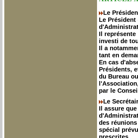
Le Présiden
Le Président
d'Administrat
Il représente 
investi de to
Il a notammen
tant en dema
En cas d'abse
Présidents, 
du Bureau ou
l'Association
par le Consei
Le Secrétair
Il assure que
d'Administrat
des réunions 
spécial prévu
prescrites.