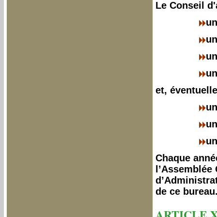
Le Conseil d
un
un
un
un
et, éventuell
un
un
un
Chaque année
l’Assemblée 
d’Administrat
de ce bureau
ARTICLE X