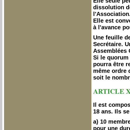
Elle seule pe
dissolution d
l'Association
Elle est con
à l'avance po
Une feuille d
Secrétaire. U
Assemblées 
Si le quorum 
pourra être r
même ordre du
soit le nombr
ARTICLE X
Il est compo
18 ans. Ils se
a) 10 membre
pour une duré