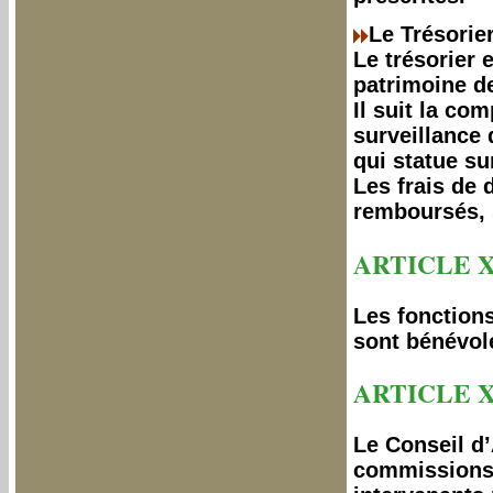
Le Trésorier
Le trésorier 
patrimoine de
Il suit la co
surveillance
qui statue su
Les frais de
remboursés, s
ARTICLE X
Les fonction
sont bénévol
ARTICLE X
Le Conseil d’
commissions o