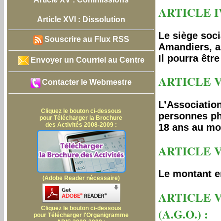
ARTICLE I
Article XVI : Dissolution
Le siège soci
Souscrire au Flux RSS
Amandiers, a
Il pourra êtr
Envoyer un Courriel au Centre
ARTICLE V
Contacter le Webmestre
L’Associatio
Cliquez le bouton ci-dessous
personnes ph
pour Télécharger la Brochure
des Activités 2008-2009 :
18 ans au moi
ARTICLE V
Le montant en
(Adobe Reader nécessaire)
ARTICLE 
Cliquez le bouton ci-dessous
(A.G.O.) :
pour Télécharger l'Organigramme